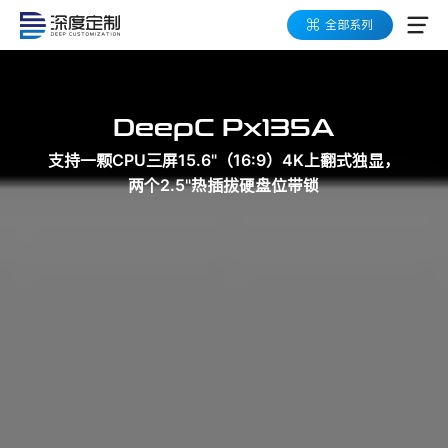
全部系列
应用领域
DeepC Px135A
产品系列
支持一颗CPU三屏15.6"（16:9）4K上翻式独显，
数字化工具箱
两个2.5"热插拔硬盘位带锁
高易可架构
按需定制
成功案例
关于深度定制