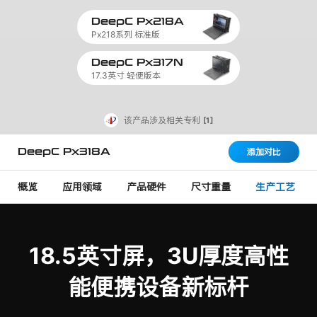
DeepC Px218A
Px218系列 标准版
DeepC Px317N
17.3英寸 轻便版本
该产品涉及相关专利
[1]
DeepC Px318A
添加对比
概览
应用领域
产品硬件
尺寸重量
生产工艺
18.5英寸屏，3U厚度高性
能便携设备新标杆