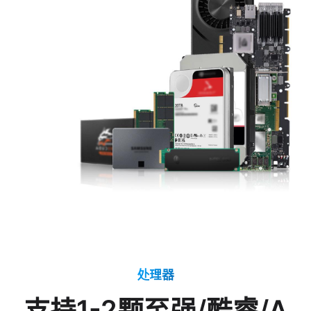
处理器
支持1-2颗至强/酷睿/A