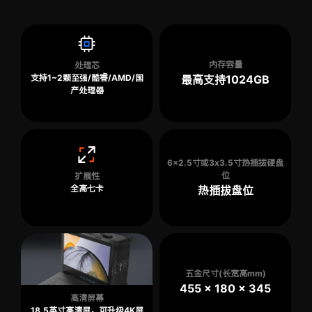
内存容量
处理芯
支持1~2颗至强/酷睿/AMD/国
最高支持1024GB
产处理器
6x2.5寸或3x3.5寸热插拔硬盘
位
扩展性
全高七卡
热插拔盘位
五金尺寸(长宽高mm)
455 x 180 x 345
高清屏幕
18.5英寸高清屏，可升级4K屏